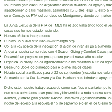
voluntarios para crear una experiencia escolar divertida, de apoyo y me
agradecimiento a los maestros, asambleas culturales, espíritu escola
en el Consejo de PTA del condado de Montgomery, donde comparten 
La Junta Ejecutiva de la PTA de TMES ha estado trabajando todo el ve
cosas que hemos estado haciendo:
Nuevos oficiales incorporados
Publicó un nuevo sitio web (
www.tmespta.org
)
Corra la voz acerca de la inscripción al jardín de infantes para aumentar
Apoyó a nuestra comunidad con 4 Season Giving y Comfort Cases para d
Desarrollé un proyecto de presupuesto para el nuevo año escolar.
Organicé un desayuno de agradecimiento a los maestros el 25 de ago
Desayuno Boo-Hoo planeado para el primer día de clases
Helado social planificado para el 22 de septiembre (¡necesitamos volunt
Se reunió con la Sra. Nazzaro y la Sra. Harrison para brindarse apoyo 
Dicho esto, nuestro trabajo acaba de comenzar. Nos encantaria que te
que estas actividades sean posibles y bienvenidas a toda nuestra comu
eventos, y líderes para presidir eventos, iniciativas y potencialmente un
noche de regreso a la escuela el 15 de septiembre o en el Ice Cream S