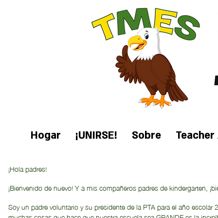
Hogar
¡UNIRSE!
Sobre
Teacher 
¡Hola padres!
¡Bienvenido de nuevo! Y a mis compañeros padres de kindergarten, ¡bi
Soy un padre voluntario y su presidente de la PTA para el año escolar 
muchas cosas que hace que nuestra escuela sea GRANDE es la increíb