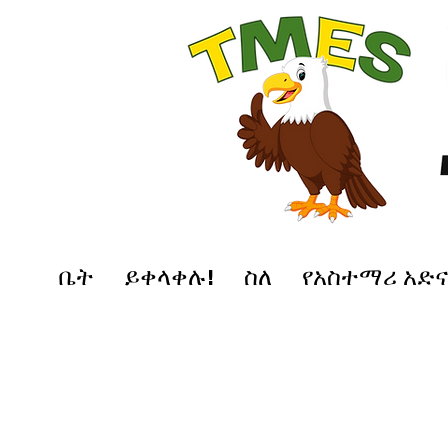
ቤት
ይቀላቀሉ!
ስለ
የአስተማሪ አድ