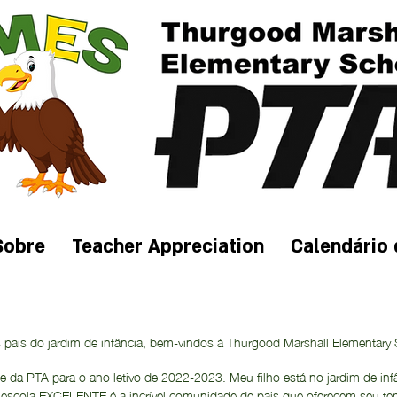
Sobre
Teacher Appreciation
Calendário 
s pais do jardim de infância, bem-vindos à Thurgood Marshall Elementary
e da PTA para o ano letivo de 2022-2023. Meu filho está no jardim de infân
escola EXCELENTE é a incrível comunidade de pais que oferecem seu temp