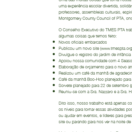
uma experiência escolar divertida, solidá
professores, assembleias culturais, esp
Montgomery County Council of PTA, ond
O Conselho Executivo do TMES PTA traba
algumas coisas que temos feito:
Novos oficiais embarcados
Publicou um novo site (
www.tmespta.or
Divulgue o registro do jardim de infânc
Apoiou nossa comunidade com 4 Season G
Elaboração de orçamento para o novo ano
Realizou um café da manhã de agradeci
Café da manhã Boo-Hoo planejado para o
Sorvete planejado para 22 de setembro (
Reuniu-se com a Sra. Nazzaro e a Sra. H
Dito isso, nosso trabalho está apenas 
os níveis para tornar essas atividades p
ou ajudar em eventos, e líderes para pres
site ou parando para nos ver na noite d