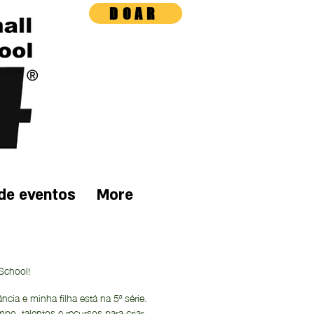
DOAR
de eventos
More
 School!
cia e minha filha está na 5ª série.
o, talentos e recursos para criar