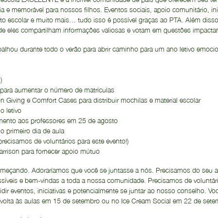
ria e memorável para nossos filhos. Eventos sociais, apoio comunitário, ini
írito escolar e muito mais… tudo isso é possível graças ao PTA. Além di
e eles compartilham informações valiosas e votam em questões impac
lhou durante todo o verão para abrir caminho para um ano letivo emocio
g
)
ia para aumentar o número de matrículas
iving e Comfort Cases para distribuir mochilas e material escolar
 letivo
mento aos professores em 25 de agosto
 primeiro dia de aula
precisamos de voluntários para este evento!)
arrison para fornecer apoio mútuo
começando. Adoraríamos que você se juntasse a nós. Precisamos do seu a
ossíveis e bem-vindas a toda a nossa comunidade. Precisamos de voluntário
idir eventos, iniciativas e potencialmente se juntar ao nosso conselho. Vo
e volta às aulas em 15 de setembro ou no Ice Cream Social em 22 de set